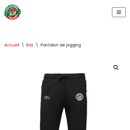
Aller
au
contenu
Accueil
\
Bas
\
Pantalon de jogging